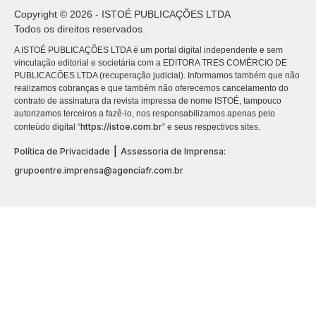
Copyright © 2026 - ISTOÉ PUBLICAÇÕES LTDA
Todos os direitos reservados.
A ISTOÉ PUBLICAÇÕES LTDA é um portal digital independente e sem
vinculação editorial e societária com a EDITORA TRES COMÉRCIO DE
PUBLICACÕES LTDA (recuperação judicial). Informamos também que não
realizamos cobranças e que também não oferecemos cancelamento do
contrato de assinatura da revista impressa de nome ISTOÉ, tampouco
autorizamos terceiros a fazê-lo, nos responsabilizamos apenas pelo
https://istoe.com.br
conteúdo digital “
” e seus respectivos sites.
|
Política de Privacidade
Assessoria de Imprensa:
grupoentre.imprensa@agenciafr.com.br