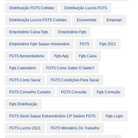
Distribuição FGTS Cotistas
Distribuição Lucros FGTS
Distribuição Lucros FGTS Cotistas
Economista
Emprego
Empréstimo Caixa Fgts
Empréstimo Fgts
Empréstimo Fgts Saque-Aniversário
FGTS
Fgts 2021
FGTS Aposentadoria
Fgts App
Fgts Caixa
Fgts Calendário
FGTS Como Saber O Saldo?
FGTS Como Sacar
FGTS Condições Para Sacar
FGTS Conselho Curador
FGTS Consulta
Fgts Correção
Fgts Distribuição
FGTS Geral Saque Extraordinário 13º Salário FGTS
Fgts Login
FGTS Lucros 2021
FGTS Ministério Do Trabalho