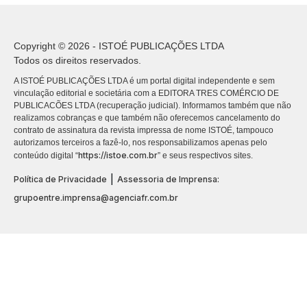
Copyright © 2026 - ISTOÉ PUBLICAÇÕES LTDA
Todos os direitos reservados.
A ISTOÉ PUBLICAÇÕES LTDA é um portal digital independente e sem
vinculação editorial e societária com a EDITORA TRES COMÉRCIO DE
PUBLICACÕES LTDA (recuperação judicial). Informamos também que não
realizamos cobranças e que também não oferecemos cancelamento do
contrato de assinatura da revista impressa de nome ISTOÉ, tampouco
autorizamos terceiros a fazê-lo, nos responsabilizamos apenas pelo
https://istoe.com.br
conteúdo digital “
” e seus respectivos sites.
|
Política de Privacidade
Assessoria de Imprensa:
grupoentre.imprensa@agenciafr.com.br