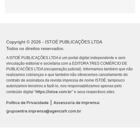
Copyright © 2026 - ISTOÉ PUBLICAÇÕES LTDA
Todos os direitos reservados.
A ISTOÉ PUBLICAÇÕES LTDA é um portal digital independente e sem
vinculação editorial e societária com a EDITORA TRES COMÉRCIO DE
PUBLICACÕES LTDA (recuperação judicial). Informamos também que não
realizamos cobranças e que também não oferecemos cancelamento do
contrato de assinatura da revista impressa de nome ISTOÉ, tampouco
autorizamos terceiros a fazê-lo, nos responsabilizamos apenas pelo
https://istoe.com.br
conteúdo digital “
” e seus respectivos sites.
|
Política de Privacidade
Assessoria de Imprensa:
grupoentre.imprensa@agenciafr.com.br