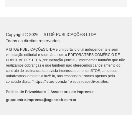
Copyright © 2026 - ISTOÉ PUBLICAÇÕES LTDA
Todos os direitos reservados.
A ISTOÉ PUBLICAÇÕES LTDA é um portal digital independente e sem
vinculação editorial e societária com a EDITORA TRES COMÉRCIO DE
PUBLICACÕES LTDA (recuperação judicial). Informamos também que não
realizamos cobranças e que também não oferecemos cancelamento do
contrato de assinatura da revista impressa de nome ISTOÉ, tampouco
autorizamos terceiros a fazê-lo, nos responsabilizamos apenas pelo
https://istoe.com.br
conteúdo digital “
” e seus respectivos sites.
|
Política de Privacidade
Assessoria de Imprensa:
grupoentre.imprensa@agenciafr.com.br