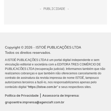
Copyright © 2026 - ISTOÉ PUBLICAÇÕES LTDA
Todos os direitos reservados.
A ISTOÉ PUBLICAÇÕES LTDA é um portal digital independente e sem
vinculação editorial e societária com a EDITORA TRES COMÉRCIO DE
PUBLICACÕES LTDA (recuperação judicial). Informamos também que não
realizamos cobranças e que também não oferecemos cancelamento do
contrato de assinatura da revista impressa de nome ISTOÉ, tampouco
autorizamos terceiros a fazê-lo, nos responsabilizamos apenas pelo
https://istoe.com.br
conteúdo digital “
” e seus respectivos sites.
|
Política de Privacidade
Assessoria de Imprensa:
grupoentre.imprensa@agenciafr.com.br