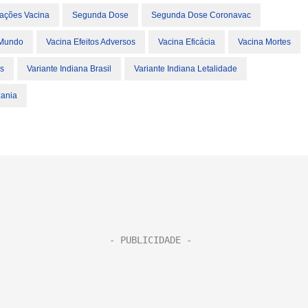
ações Vacina
Segunda Dose
Segunda Dose Coronavac
 Mundo
Vacina Efeitos Adversos
Vacina Eficácia
Vacina Mortes
s
Variante Indiana Brasil
Variante Indiana Letalidade
zania