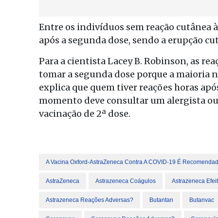
Entre os indivíduos sem reação cutânea à
após a segunda dose, sendo a erupção cu
Para a cientista Lacey B. Robinson, as r
tomar a segunda dose porque a maioria n
explica que quem tiver reações horas apó
momento deve consultar um alergista ou i
vacinação de 2ª dose.
A Vacina Oxford-AstraZeneca Contra A COVID-19 É Recomenda
AstraZeneca
Astrazeneca Coágulos
Astrazeneca Efeit
Astrazeneca Reações Adversas?
Butantan
Butanvac