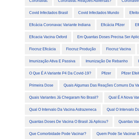
Coronavac
Coronavac Reações Adversas?
Coronavír
Covid Infectados Brasil
Covid Infectados Mundo
Efeit
Eficácia Coronavac Variante Indiana
Eficácia Pfizer
Ef
Eficacia Vacina Oxford
Em Quantas Doses Precisa Ser Aplic
Fiocruz Eficácia
Fiocruz Produção
Fiocruz Vacina
Imunização Ativa E Passiva
Imunização De Rebanho
O Que É A Variante P4 Da Covid-19?
Pfizer
Pfizer Efe
Primeira Dose
Quais Algumas Das Reações Comuns Da Va
Quais Variantes Já Chegaram No Brasil?
Qual É A Nova Var
Qual O Intervalo Da Vacina Astrazeneca
Qual O Intervalo D
Quantas Doses De Vacina O Brasil Já Aplicou?
Quantas Vac
Que Comorbidade Pode Vacinar?
Quem Pode Se Vacinar 