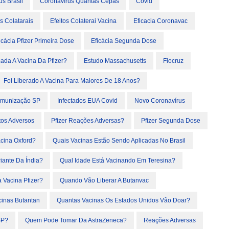
us Brasil
Coronavírus Quantas Cepas
Covid
os Colatarais
Efeitos Colaterai Vacina
Eficacia Coronavac
icácia Pfizer Primeira Dose
Eficácia Segunda Dose
ada A Vacina Da Pfizer?
Estudo Massachusetts
Fiocruz
Foi Liberado A Vacina Para Maiores De 18 Anos?
Imunização SP
Infectados EUA Covid
Novo Coronavírus
itos Adversos
Pfizer Reações Adversas?
Pfizer Segunda Dose
cina Oxford?
Quais Vacinas Estão Sendo Aplicadas No Brasil
iante Da Índia?
Qual Idade Está Vacinando Em Teresina?
a Vacina Pfizer?
Quando Vão Liberar A Butanvac
inas Butantan
Quantas Vacinas Os Estados Unidos Vão Doar?
SP?
Quem Pode Tomar Da AstraZeneca?
Reações Adversas