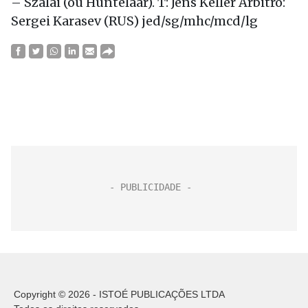
– Szalai (ou Huntelaar). T: Jens Keller Árbitro:
Sergei Karasev (RUS) jed/sg/mhc/mcd/lg
Copyright © 2026 - ISTOÉ PUBLICAÇÕES LTDA