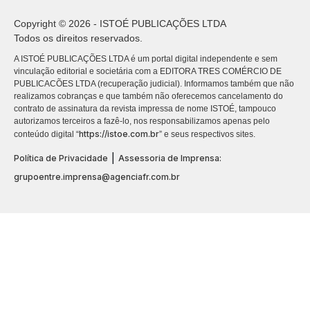
Copyright © 2026 - ISTOÉ PUBLICAÇÕES LTDA
Todos os direitos reservados.
A ISTOÉ PUBLICAÇÕES LTDA é um portal digital independente e sem
vinculação editorial e societária com a EDITORA TRES COMÉRCIO DE
PUBLICACÕES LTDA (recuperação judicial). Informamos também que não
realizamos cobranças e que também não oferecemos cancelamento do
contrato de assinatura da revista impressa de nome ISTOÉ, tampouco
autorizamos terceiros a fazê-lo, nos responsabilizamos apenas pelo
https://istoe.com.br
conteúdo digital “
” e seus respectivos sites.
|
Política de Privacidade
Assessoria de Imprensa:
grupoentre.imprensa@agenciafr.com.br