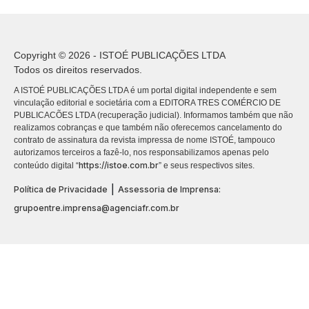
Copyright © 2026 - ISTOÉ PUBLICAÇÕES LTDA
Todos os direitos reservados.
A ISTOÉ PUBLICAÇÕES LTDA é um portal digital independente e sem
vinculação editorial e societária com a EDITORA TRES COMÉRCIO DE
PUBLICACÕES LTDA (recuperação judicial). Informamos também que não
realizamos cobranças e que também não oferecemos cancelamento do
contrato de assinatura da revista impressa de nome ISTOÉ, tampouco
autorizamos terceiros a fazê-lo, nos responsabilizamos apenas pelo
https://istoe.com.br
conteúdo digital “
” e seus respectivos sites.
|
Política de Privacidade
Assessoria de Imprensa:
grupoentre.imprensa@agenciafr.com.br