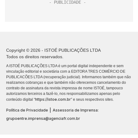
Copyright © 2026 - ISTOÉ PUBLICAÇÕES LTDA
Todos os direitos reservados.
A ISTOÉ PUBLICAÇÕES LTDA é um portal digital independente e sem
vinculação editorial e societária com a EDITORA TRES COMÉRCIO DE
PUBLICACÕES LTDA (recuperação judicial). Informamos também que não
realizamos cobranças e que também não oferecemos cancelamento do
contrato de assinatura da revista impressa de nome ISTOÉ, tampouco
autorizamos terceiros a fazê-lo, nos responsabilizamos apenas pelo
https://istoe.com.br
conteúdo digital “
” e seus respectivos sites.
|
Política de Privacidade
Assessoria de Imprensa:
grupoentre.imprensa@agenciafr.com.br