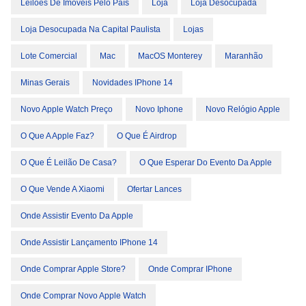
Leilões De Imóveis Pelo País
Loja
Loja Desocupada
Loja Desocupada Na Capital Paulista
Lojas
Lote Comercial
Mac
MacOS Monterey
Maranhão
Minas Gerais
Novidades IPhone 14
Novo Apple Watch Preço
Novo Iphone
Novo Relógio Apple
O Que A Apple Faz?
O Que É Airdrop
O Que É Leilão De Casa?
O Que Esperar Do Evento Da Apple
O Que Vende A Xiaomi
Ofertar Lances
Onde Assistir Evento Da Apple
Onde Assistir Lançamento IPhone 14
Onde Comprar Apple Store?
Onde Comprar IPhone
Onde Comprar Novo Apple Watch