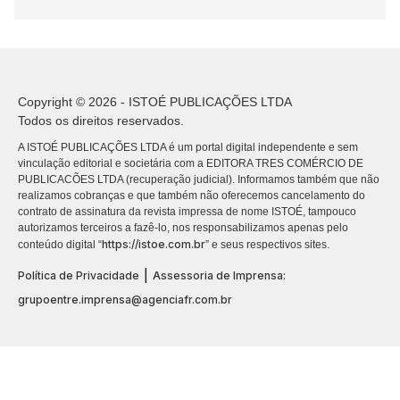
Copyright © 2026 - ISTOÉ PUBLICAÇÕES LTDA
Todos os direitos reservados.
A ISTOÉ PUBLICAÇÕES LTDA é um portal digital independente e sem
vinculação editorial e societária com a EDITORA TRES COMÉRCIO DE
PUBLICACÕES LTDA (recuperação judicial). Informamos também que não
realizamos cobranças e que também não oferecemos cancelamento do
contrato de assinatura da revista impressa de nome ISTOÉ, tampouco
autorizamos terceiros a fazê-lo, nos responsabilizamos apenas pelo
https://istoe.com.br
conteúdo digital “
” e seus respectivos sites.
|
Política de Privacidade
Assessoria de Imprensa:
grupoentre.imprensa@agenciafr.com.br