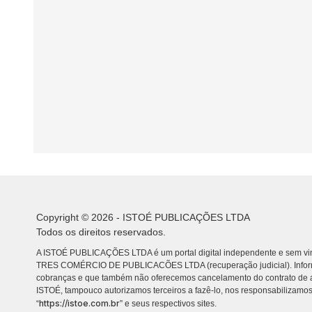
Copyright © 2026 - ISTOÉ PUBLICAÇÕES LTDA
Todos os direitos reservados.
A ISTOÉ PUBLICAÇÕES LTDA é um portal digital independente e sem vin
TRES COMÉRCIO DE PUBLICACÕES LTDA (recuperação judicial). Info
cobranças e que também não oferecemos cancelamento do contrato de a
ISTOÉ, tampouco autorizamos terceiros a fazê-lo, nos responsabilizamos
https://istoe.com.br
“
” e seus respectivos sites.