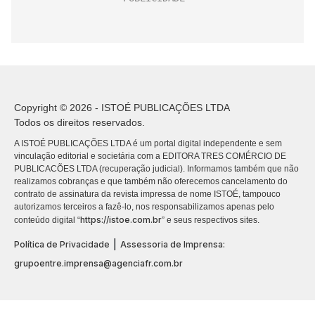
Copyright © 2026 - ISTOÉ PUBLICAÇÕES LTDA
Todos os direitos reservados.
A ISTOÉ PUBLICAÇÕES LTDA é um portal digital independente e sem
vinculação editorial e societária com a EDITORA TRES COMÉRCIO DE
PUBLICACÕES LTDA (recuperação judicial). Informamos também que não
realizamos cobranças e que também não oferecemos cancelamento do
contrato de assinatura da revista impressa de nome ISTOÉ, tampouco
autorizamos terceiros a fazê-lo, nos responsabilizamos apenas pelo
https://istoe.com.br
conteúdo digital “
” e seus respectivos sites.
|
Política de Privacidade
Assessoria de Imprensa:
grupoentre.imprensa@agenciafr.com.br