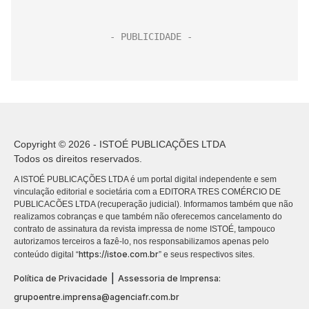
Copyright © 2026 - ISTOÉ PUBLICAÇÕES LTDA
Todos os direitos reservados.
A ISTOÉ PUBLICAÇÕES LTDA é um portal digital independente e sem
vinculação editorial e societária com a EDITORA TRES COMÉRCIO DE
PUBLICACÕES LTDA (recuperação judicial). Informamos também que não
realizamos cobranças e que também não oferecemos cancelamento do
contrato de assinatura da revista impressa de nome ISTOÉ, tampouco
autorizamos terceiros a fazê-lo, nos responsabilizamos apenas pelo
https://istoe.com.br
conteúdo digital “
” e seus respectivos sites.
|
Política de Privacidade
Assessoria de Imprensa:
grupoentre.imprensa@agenciafr.com.br