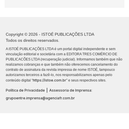
Copyright © 2026 - ISTOÉ PUBLICAÇÕES LTDA
Todos os direitos reservados.
A ISTOÉ PUBLICAÇÕES LTDA é um portal digital independente e sem
vinculação editorial e societária com a EDITORA TRES COMÉRCIO DE
PUBLICACÕES LTDA (recuperação judicial). Informamos também que não
realizamos cobranças e que também não oferecemos cancelamento do
contrato de assinatura da revista impressa de nome ISTOÉ, tampouco
autorizamos terceiros a fazê-lo, nos responsabilizamos apenas pelo
https://istoe.com.br
conteúdo digital “
” e seus respectivos sites.
|
Política de Privacidade
Assessoria de Imprensa:
grupoentre.imprensa@agenciafr.com.br