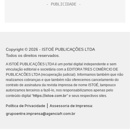
Copyright © 2026 - ISTOÉ PUBLICAÇÕES LTDA
Todos os direitos reservados.
A ISTOÉ PUBLICAÇÕES LTDA é um portal digital independente e sem
vinculação editorial e societária com a EDITORA TRES COMÉRCIO DE
PUBLICACÕES LTDA (recuperação judicial). Informamos também que não
realizamos cobranças e que também não oferecemos cancelamento do
contrato de assinatura da revista impressa de nome ISTOÉ, tampouco
autorizamos terceiros a fazê-lo, nos responsabilizamos apenas pelo
https://istoe.com.br
conteúdo digital “
” e seus respectivos sites.
|
Política de Privacidade
Assessoria de Imprensa:
grupoentre.imprensa@agenciafr.com.br