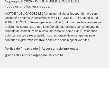
Copyright © 2026 - ISTOÉ PUBLICAÇÕES LTDA
Todos os direitos reservados.
A ISTOÉ PUBLICAÇÕES LTDA é um portal digital independente e sem
vinculação editorial e societária com a EDITORA TRES COMÉRCIO DE
PUBLICACÕES LTDA (recuperação judicial). Informamos também que não
realizamos cobranças e que também não oferecemos cancelamento do
contrato de assinatura da revista impressa de nome ISTOÉ, tampouco
autorizamos terceiros a fazê-lo, nos responsabilizamos apenas pelo
https://istoe.com.br
conteúdo digital “
” e seus respectivos sites.
|
Política de Privacidade
Assessoria de Imprensa:
grupoentre.imprensa@agenciafr.com.br