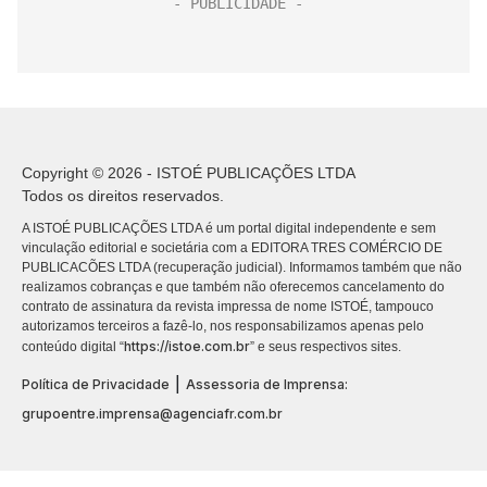
Copyright © 2026 - ISTOÉ PUBLICAÇÕES LTDA
Todos os direitos reservados.
A ISTOÉ PUBLICAÇÕES LTDA é um portal digital independente e sem
vinculação editorial e societária com a EDITORA TRES COMÉRCIO DE
PUBLICACÕES LTDA (recuperação judicial). Informamos também que não
realizamos cobranças e que também não oferecemos cancelamento do
contrato de assinatura da revista impressa de nome ISTOÉ, tampouco
autorizamos terceiros a fazê-lo, nos responsabilizamos apenas pelo
https://istoe.com.br
conteúdo digital “
” e seus respectivos sites.
|
Política de Privacidade
Assessoria de Imprensa:
grupoentre.imprensa@agenciafr.com.br