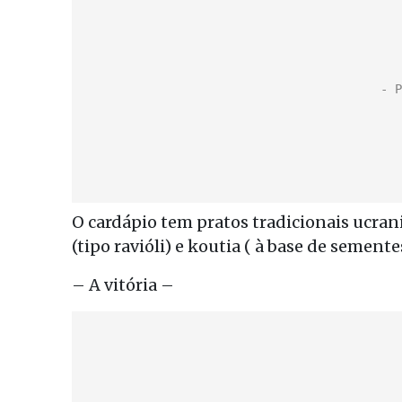
O cardápio tem pratos tradicionais ucran
(tipo ravióli) e koutia ( à base de sementes
– A vitória –