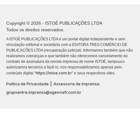
Copyright © 2026 - ISTOÉ PUBLICAÇÕES LTDA
Todos os direitos reservados.
A ISTOÉ PUBLICAÇÕES LTDA é um portal digital independente e sem
vinculação editorial e societária com a EDITORA TRES COMÉRCIO DE
PUBLICACÕES LTDA (recuperação judicial). Informamos também que não
realizamos cobranças e que também não oferecemos cancelamento do
contrato de assinatura da revista impressa de nome ISTOÉ, tampouco
autorizamos terceiros a fazê-lo, nos responsabilizamos apenas pelo
https://istoe.com.br
conteúdo digital “
” e seus respectivos sites.
|
Política de Privacidade
Assessoria de Imprensa:
grupoentre.imprensa@agenciafr.com.br