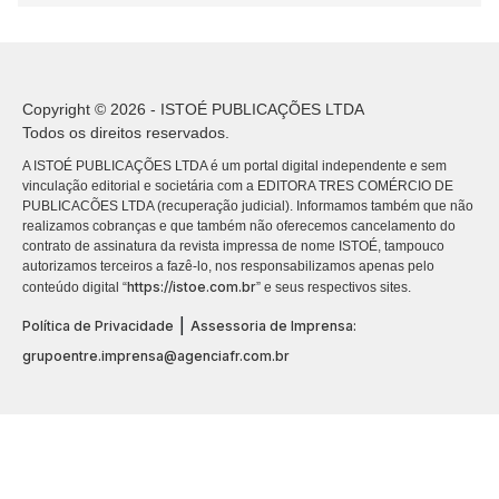
Copyright © 2026 - ISTOÉ PUBLICAÇÕES LTDA
Todos os direitos reservados.
A ISTOÉ PUBLICAÇÕES LTDA é um portal digital independente e sem
vinculação editorial e societária com a EDITORA TRES COMÉRCIO DE
PUBLICACÕES LTDA (recuperação judicial). Informamos também que não
realizamos cobranças e que também não oferecemos cancelamento do
contrato de assinatura da revista impressa de nome ISTOÉ, tampouco
autorizamos terceiros a fazê-lo, nos responsabilizamos apenas pelo
https://istoe.com.br
conteúdo digital “
” e seus respectivos sites.
|
Política de Privacidade
Assessoria de Imprensa:
grupoentre.imprensa@agenciafr.com.br