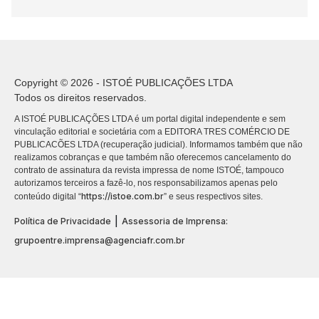
Copyright © 2026 - ISTOÉ PUBLICAÇÕES LTDA
Todos os direitos reservados.
A ISTOÉ PUBLICAÇÕES LTDA é um portal digital independente e sem
vinculação editorial e societária com a EDITORA TRES COMÉRCIO DE
PUBLICACÕES LTDA (recuperação judicial). Informamos também que não
realizamos cobranças e que também não oferecemos cancelamento do
contrato de assinatura da revista impressa de nome ISTOÉ, tampouco
autorizamos terceiros a fazê-lo, nos responsabilizamos apenas pelo
https://istoe.com.br
conteúdo digital “
” e seus respectivos sites.
|
Política de Privacidade
Assessoria de Imprensa:
grupoentre.imprensa@agenciafr.com.br