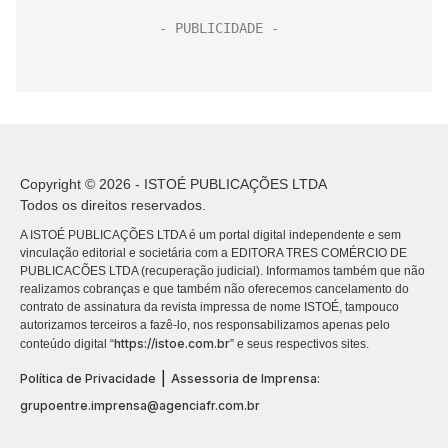
Copyright © 2026 - ISTOÉ PUBLICAÇÕES LTDA
Todos os direitos reservados.
A ISTOÉ PUBLICAÇÕES LTDA é um portal digital independente e sem
vinculação editorial e societária com a EDITORA TRES COMÉRCIO DE
PUBLICACÕES LTDA (recuperação judicial). Informamos também que não
realizamos cobranças e que também não oferecemos cancelamento do
contrato de assinatura da revista impressa de nome ISTOÉ, tampouco
autorizamos terceiros a fazê-lo, nos responsabilizamos apenas pelo
https://istoe.com.br
conteúdo digital “
” e seus respectivos sites.
|
Política de Privacidade
Assessoria de Imprensa:
grupoentre.imprensa@agenciafr.com.br