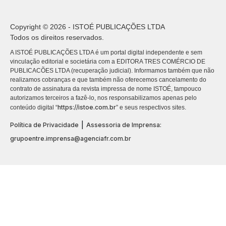
Copyright © 2026 - ISTOÉ PUBLICAÇÕES LTDA
Todos os direitos reservados.
A ISTOÉ PUBLICAÇÕES LTDA é um portal digital independente e sem
vinculação editorial e societária com a EDITORA TRES COMÉRCIO DE
PUBLICACÕES LTDA (recuperação judicial). Informamos também que não
realizamos cobranças e que também não oferecemos cancelamento do
contrato de assinatura da revista impressa de nome ISTOÉ, tampouco
autorizamos terceiros a fazê-lo, nos responsabilizamos apenas pelo
https://istoe.com.br
conteúdo digital “
” e seus respectivos sites.
|
Política de Privacidade
Assessoria de Imprensa:
grupoentre.imprensa@agenciafr.com.br