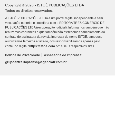
Copyright © 2026 - ISTOÉ PUBLICAÇÕES LTDA
Todos os direitos reservados.
A ISTOÉ PUBLICAÇÕES LTDA é um portal digital independente e sem
vinculação editorial e societária com a EDITORA TRES COMÉRCIO DE
PUBLICACÕES LTDA (recuperação judicial). Informamos também que não
realizamos cobranças e que também não oferecemos cancelamento do
contrato de assinatura da revista impressa de nome ISTOÉ, tampouco
autorizamos terceiros a fazê-lo, nos responsabilizamos apenas pelo
https://istoe.com.br
conteúdo digital “
” e seus respectivos sites.
|
Política de Privacidade
Assessoria de Imprensa:
grupoentre.imprensa@agenciafr.com.br