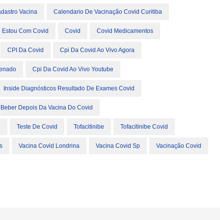
dastro Vacina
Calendario De Vacinação Covid Curitiba
 Estou Com Covid
Covid
Covid Medicamentos
CPI Da Covid
Cpi Da Covid Ao Vivo Agora
Senado
Cpi Da Covid Ao Vivo Youtube
Inside Diagnósticos Resultado De Exames Covid
Beber Depois Da Vacina Do Covid
d
Teste De Covid
Tofacitinibe
Tofacitinibe Covid
s
Vacina Covid Londrina
Vacina Covid Sp
Vacinação Covid