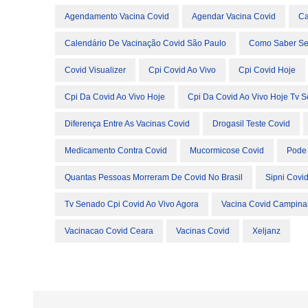
Agendamento Vacina Covid
Agendar Vacina Covid
Ca
Calendário De Vacinação Covid São Paulo
Como Saber Se
Covid Visualizer
Cpi Covid Ao Vivo
Cpi Covid Hoje
Cpi Da Covid Ao Vivo Hoje
Cpi Da Covid Ao Vivo Hoje Tv 
Diferença Entre As Vacinas Covid
Drogasil Teste Covid
Medicamento Contra Covid
Mucormicose Covid
Pode 
Quantas Pessoas Morreram De Covid No Brasil
Sipni Covi
Tv Senado Cpi Covid Ao Vivo Agora
Vacina Covid Campina
Vacinacao Covid Ceara
Vacinas Covid
Xeljanz