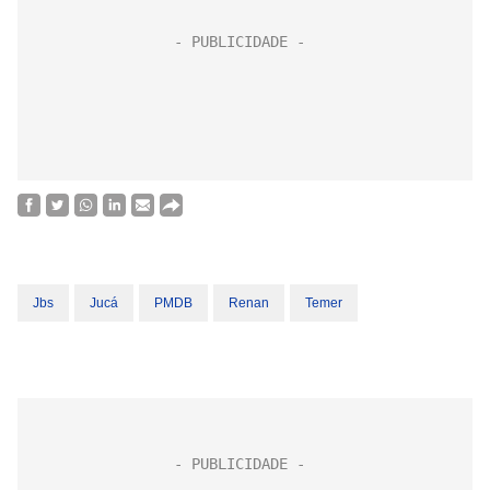
Jbs
Jucá
PMDB
Renan
Temer