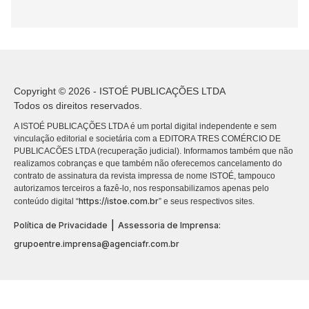
Copyright © 2026 - ISTOÉ PUBLICAÇÕES LTDA
Todos os direitos reservados.
A ISTOÉ PUBLICAÇÕES LTDA é um portal digital independente e sem
vinculação editorial e societária com a EDITORA TRES COMÉRCIO DE
PUBLICACÕES LTDA (recuperação judicial). Informamos também que não
realizamos cobranças e que também não oferecemos cancelamento do
contrato de assinatura da revista impressa de nome ISTOÉ, tampouco
autorizamos terceiros a fazê-lo, nos responsabilizamos apenas pelo
https://istoe.com.br
conteúdo digital “
” e seus respectivos sites.
|
Política de Privacidade
Assessoria de Imprensa:
grupoentre.imprensa@agenciafr.com.br