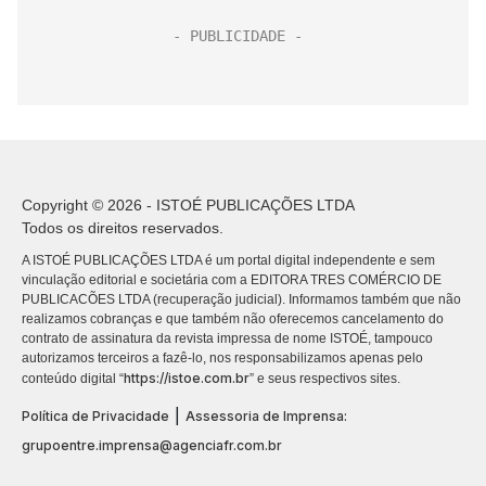
Copyright © 2026 - ISTOÉ PUBLICAÇÕES LTDA
Todos os direitos reservados.
A ISTOÉ PUBLICAÇÕES LTDA é um portal digital independente e sem
vinculação editorial e societária com a EDITORA TRES COMÉRCIO DE
PUBLICACÕES LTDA (recuperação judicial). Informamos também que não
realizamos cobranças e que também não oferecemos cancelamento do
contrato de assinatura da revista impressa de nome ISTOÉ, tampouco
autorizamos terceiros a fazê-lo, nos responsabilizamos apenas pelo
https://istoe.com.br
conteúdo digital “
” e seus respectivos sites.
|
Política de Privacidade
Assessoria de Imprensa:
grupoentre.imprensa@agenciafr.com.br