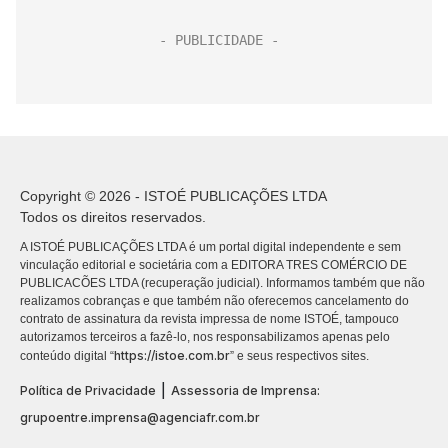
Copyright © 2026 - ISTOÉ PUBLICAÇÕES LTDA
Todos os direitos reservados.
A ISTOÉ PUBLICAÇÕES LTDA é um portal digital independente e sem
vinculação editorial e societária com a EDITORA TRES COMÉRCIO DE
PUBLICACÕES LTDA (recuperação judicial). Informamos também que não
realizamos cobranças e que também não oferecemos cancelamento do
contrato de assinatura da revista impressa de nome ISTOÉ, tampouco
autorizamos terceiros a fazê-lo, nos responsabilizamos apenas pelo
https://istoe.com.br
conteúdo digital “
” e seus respectivos sites.
|
Política de Privacidade
Assessoria de Imprensa:
grupoentre.imprensa@agenciafr.com.br