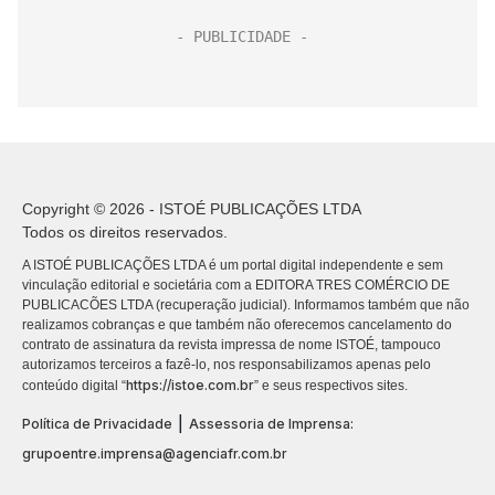
Copyright © 2026 - ISTOÉ PUBLICAÇÕES LTDA
Todos os direitos reservados.
A ISTOÉ PUBLICAÇÕES LTDA é um portal digital independente e sem
vinculação editorial e societária com a EDITORA TRES COMÉRCIO DE
PUBLICACÕES LTDA (recuperação judicial). Informamos também que não
realizamos cobranças e que também não oferecemos cancelamento do
contrato de assinatura da revista impressa de nome ISTOÉ, tampouco
autorizamos terceiros a fazê-lo, nos responsabilizamos apenas pelo
https://istoe.com.br
conteúdo digital “
” e seus respectivos sites.
|
Política de Privacidade
Assessoria de Imprensa:
grupoentre.imprensa@agenciafr.com.br