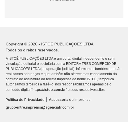
Copyright © 2026 - ISTOÉ PUBLICAÇÕES LTDA
Todos os direitos reservados.
A ISTOÉ PUBLICAÇÕES LTDA é um portal digital independente e sem
vinculação editorial e societária com a EDITORA TRES COMÉRCIO DE
PUBLICACÕES LTDA (recuperação judicial). Informamos também que não
realizamos cobranças e que também não oferecemos cancelamento do
contrato de assinatura da revista impressa de nome ISTOÉ, tampouco
autorizamos terceiros a fazê-lo, nos responsabilizamos apenas pelo
https://istoe.com.br
conteúdo digital “
” e seus respectivos sites.
|
Política de Privacidade
Assessoria de Imprensa:
grupoentre.imprensa@agenciafr.com.br