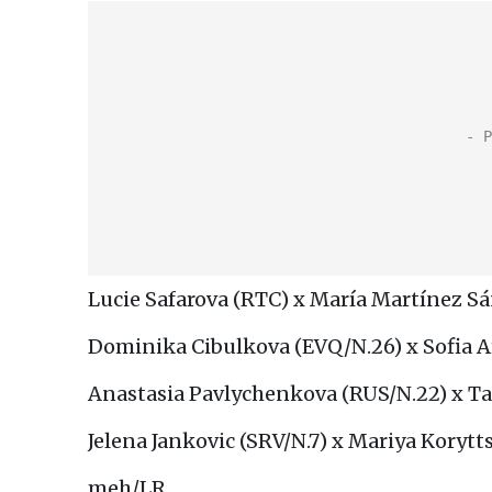
Lucie Safarova (RTC) x María Martínez Sán
Dominika Cibulkova (EVQ/N.26) x Sofia Ar
Anastasia Pavlychenkova (RUS/N.22) x Tam
Jelena Jankovic (SRV/N.7) x Mariya Korytt
meh/LR