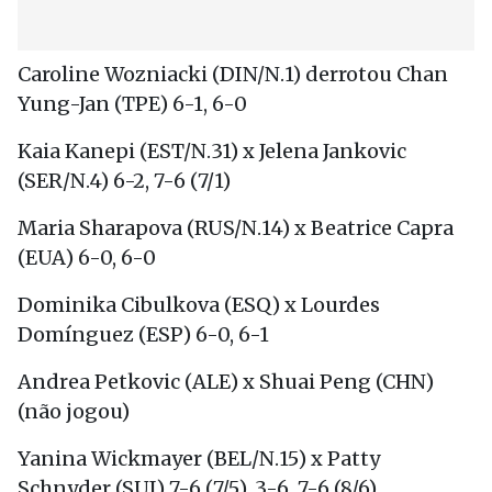
Caroline Wozniacki (DIN/N.1) derrotou Chan
Yung-Jan (TPE) 6-1, 6-0
Kaia Kanepi (EST/N.31) x Jelena Jankovic
(SER/N.4) 6-2, 7-6 (7/1)
Maria Sharapova (RUS/N.14) x Beatrice Capra
(EUA) 6-0, 6-0
Dominika Cibulkova (ESQ) x Lourdes
Domínguez (ESP) 6-0, 6-1
Andrea Petkovic (ALE) x Shuai Peng (CHN)
(não jogou)
Yanina Wickmayer (BEL/N.15) x Patty
Schnyder (SUI) 7-6 (7/5), 3-6, 7-6 (8/6)