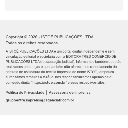
Copyright © 2026 - ISTOÉ PUBLICAÇÕES LTDA
Todos os direitos reservados.
A ISTOÉ PUBLICAÇÕES LTDA é um portal digital independente e sem
vinculação editorial e societária com a EDITORA TRES COMÉRCIO DE
PUBLICACÕES LTDA (recuperação judicial). Informamos também que não
realizamos cobranças e que também não oferecemos cancelamento do
contrato de assinatura da revista impressa de nome ISTOÉ, tampouco
autorizamos terceiros a fazê-lo, nos responsabilizamos apenas pelo
https://istoe.com.br
conteúdo digital “
” e seus respectivos sites.
|
Política de Privacidade
Assessoria de Imprensa:
grupoentre.imprensa@agenciafr.com.br