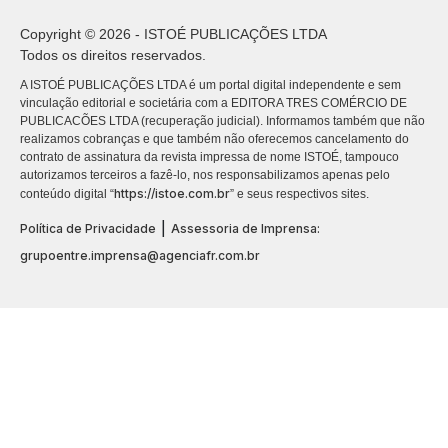
Copyright © 2026 - ISTOÉ PUBLICAÇÕES LTDA
Todos os direitos reservados.
A ISTOÉ PUBLICAÇÕES LTDA é um portal digital independente e sem
vinculação editorial e societária com a EDITORA TRES COMÉRCIO DE
PUBLICACÕES LTDA (recuperação judicial). Informamos também que não
realizamos cobranças e que também não oferecemos cancelamento do
contrato de assinatura da revista impressa de nome ISTOÉ, tampouco
autorizamos terceiros a fazê-lo, nos responsabilizamos apenas pelo
https://istoe.com.br
conteúdo digital “
” e seus respectivos sites.
|
Política de Privacidade
Assessoria de Imprensa:
grupoentre.imprensa@agenciafr.com.br