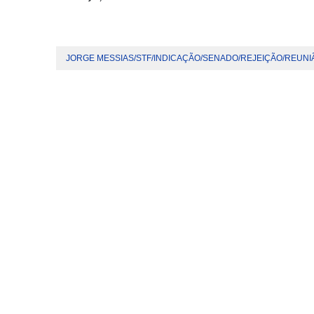
JORGE MESSIAS/STF/INDICAÇÃO/SENADO/REJEIÇÃO/REUN