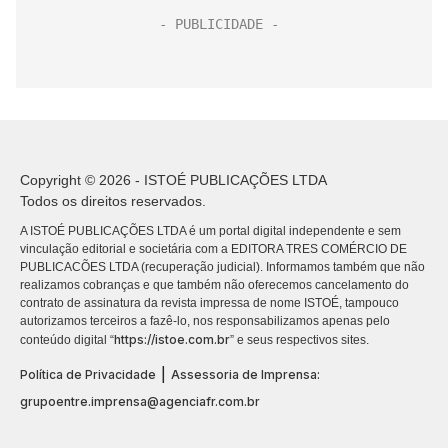
Copyright © 2026 - ISTOÉ PUBLICAÇÕES LTDA
Todos os direitos reservados.
A ISTOÉ PUBLICAÇÕES LTDA é um portal digital independente e sem
vinculação editorial e societária com a EDITORA TRES COMÉRCIO DE
PUBLICACÕES LTDA (recuperação judicial). Informamos também que não
realizamos cobranças e que também não oferecemos cancelamento do
contrato de assinatura da revista impressa de nome ISTOÉ, tampouco
autorizamos terceiros a fazê-lo, nos responsabilizamos apenas pelo
https://istoe.com.br
conteúdo digital “
” e seus respectivos sites.
|
Política de Privacidade
Assessoria de Imprensa:
grupoentre.imprensa@agenciafr.com.br