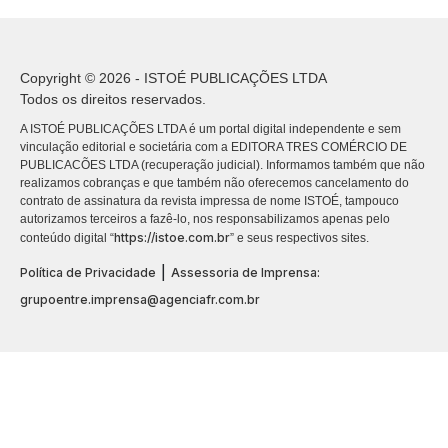
Copyright © 2026 - ISTOÉ PUBLICAÇÕES LTDA
Todos os direitos reservados.
A ISTOÉ PUBLICAÇÕES LTDA é um portal digital independente e sem
vinculação editorial e societária com a EDITORA TRES COMÉRCIO DE
PUBLICACÕES LTDA (recuperação judicial). Informamos também que não
realizamos cobranças e que também não oferecemos cancelamento do
contrato de assinatura da revista impressa de nome ISTOÉ, tampouco
autorizamos terceiros a fazê-lo, nos responsabilizamos apenas pelo
https://istoe.com.br
conteúdo digital “
” e seus respectivos sites.
|
Política de Privacidade
Assessoria de Imprensa:
grupoentre.imprensa@agenciafr.com.br