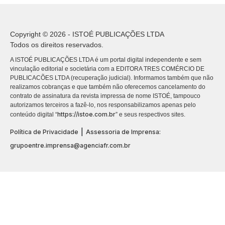
Copyright © 2026 - ISTOÉ PUBLICAÇÕES LTDA
Todos os direitos reservados.
A ISTOÉ PUBLICAÇÕES LTDA é um portal digital independente e sem
vinculação editorial e societária com a EDITORA TRES COMÉRCIO DE
PUBLICACÕES LTDA (recuperação judicial). Informamos também que não
realizamos cobranças e que também não oferecemos cancelamento do
contrato de assinatura da revista impressa de nome ISTOÉ, tampouco
autorizamos terceiros a fazê-lo, nos responsabilizamos apenas pelo
https://istoe.com.br
conteúdo digital “
” e seus respectivos sites.
|
Política de Privacidade
Assessoria de Imprensa:
grupoentre.imprensa@agenciafr.com.br