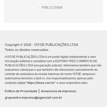
Copyright © 2026 - ISTOÉ PUBLICAÇÕES LTDA
Todos os direitos reservados.
A ISTOÉ PUBLICAÇÕES LTDA é um portal digital independente e sem
vinculação editorial e societária com a EDITORA TRES COMÉRCIO DE
PUBLICACÕES LTDA (recuperação judicial). Informamos também que não
realizamos cobranças e que também não oferecemos cancelamento do
contrato de assinatura da revista impressa de nome ISTOÉ, tampouco
autorizamos terceiros a fazê-lo, nos responsabilizamos apenas pelo
https://istoe.com.br
conteúdo digital “
” e seus respectivos sites.
|
Política de Privacidade
Assessoria de Imprensa:
grupoentre.imprensa@agenciafr.com.br