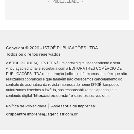
Copyright © 2026 - ISTOÉ PUBLICAÇÕES LTDA
Todos os direitos reservados.
A ISTOÉ PUBLICAÇÕES LTDA é um portal digital independente e sem
vinculação editorial e societária com a EDITORA TRES COMÉRCIO DE
PUBLICACÕES LTDA (recuperação judicial). Informamos também que não
realizamos cobranças e que também não oferecemos cancelamento do
contrato de assinatura da revista impressa de nome ISTOÉ, tampouco
autorizamos terceiros a fazê-lo, nos responsabilizamos apenas pelo
https://istoe.com.br
conteúdo digital “
” e seus respectivos sites.
|
Política de Privacidade
Assessoria de Imprensa:
grupoentre.imprensa@agenciafr.com.br