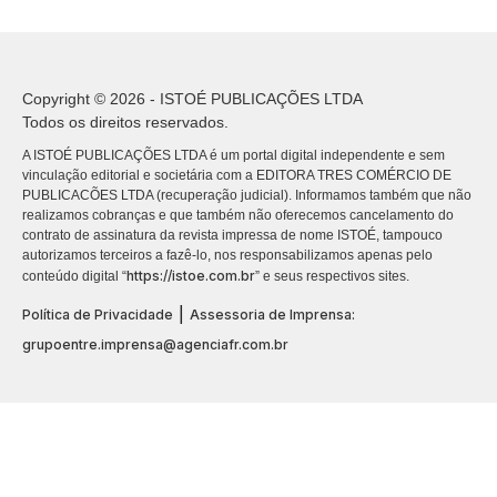
Copyright © 2026 - ISTOÉ PUBLICAÇÕES LTDA
Todos os direitos reservados.
A ISTOÉ PUBLICAÇÕES LTDA é um portal digital independente e sem
vinculação editorial e societária com a EDITORA TRES COMÉRCIO DE
PUBLICACÕES LTDA (recuperação judicial). Informamos também que não
realizamos cobranças e que também não oferecemos cancelamento do
contrato de assinatura da revista impressa de nome ISTOÉ, tampouco
autorizamos terceiros a fazê-lo, nos responsabilizamos apenas pelo
https://istoe.com.br
conteúdo digital “
” e seus respectivos sites.
|
Política de Privacidade
Assessoria de Imprensa:
grupoentre.imprensa@agenciafr.com.br