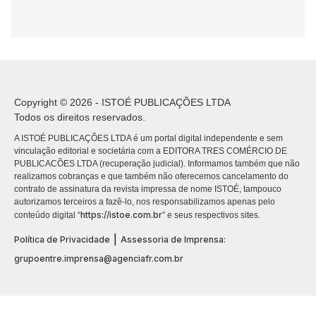
Copyright © 2026 - ISTOÉ PUBLICAÇÕES LTDA
Todos os direitos reservados.
A ISTOÉ PUBLICAÇÕES LTDA é um portal digital independente e sem
vinculação editorial e societária com a EDITORA TRES COMÉRCIO DE
PUBLICACÕES LTDA (recuperação judicial). Informamos também que não
realizamos cobranças e que também não oferecemos cancelamento do
contrato de assinatura da revista impressa de nome ISTOÉ, tampouco
autorizamos terceiros a fazê-lo, nos responsabilizamos apenas pelo
https://istoe.com.br
conteúdo digital “
” e seus respectivos sites.
|
Política de Privacidade
Assessoria de Imprensa:
grupoentre.imprensa@agenciafr.com.br