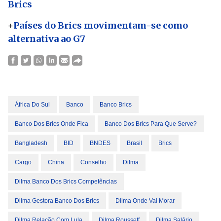
Brics
+
Países do Brics movimentam-se como
alternativa ao G7
África Do Sul
Banco
Banco Brics
Banco Dos Brics Onde Fica
Banco Dos Brics Para Que Serve?
Bangladesh
BID
BNDES
Brasil
Brics
Cargo
China
Conselho
Dilma
Dilma Banco Dos Brics Competências
Dilma Gestora Banco Dos Brics
Dilma Onde Vai Morar
Dilma Relação Com Lula
Dilma Rousseff
Dilma Salário