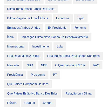
Dilma Toma Posse Banco Dos Brics
Dilma Viagem De Lula À China
Economia
Egito
Emirados Árabes Unidos
Ex-Presidente
Fomento
Índia
Indicação Dilma Novo Banco De Desenvolvimento
Internacional
Investimento
Lula
Lula Deve Muito A Dilma
Lula Indica Dilma Para Banco Dos Brics
Mercado
NBD
NDB
O Que São Os BRICS?
PAC
Presidência
Presidente
PT
Que Países Compõem Os Brics
Que Países Estão No Banco Dos Brics
Relação Lula Dilma
Rússia
Uruguai
Xangai