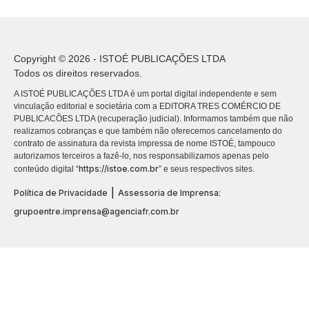
Copyright © 2026 - ISTOÉ PUBLICAÇÕES LTDA
Todos os direitos reservados.
A ISTOÉ PUBLICAÇÕES LTDA é um portal digital independente e sem
vinculação editorial e societária com a EDITORA TRES COMÉRCIO DE
PUBLICACÕES LTDA (recuperação judicial). Informamos também que não
realizamos cobranças e que também não oferecemos cancelamento do
contrato de assinatura da revista impressa de nome ISTOÉ, tampouco
autorizamos terceiros a fazê-lo, nos responsabilizamos apenas pelo
https://istoe.com.br
conteúdo digital “
” e seus respectivos sites.
|
Política de Privacidade
Assessoria de Imprensa:
grupoentre.imprensa@agenciafr.com.br