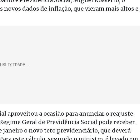
alho e Previdência Social, Miguel Rossetto, o
 novos dados de inflação, que vieram mais altos e
al aproveitou a ocasião para anunciar o reajuste
Regime Geral de Previdência Social pode receber.
 janeiro o novo teto previdenciário, que deverá
 Para este cálculo, segundo o ministro, é levado em