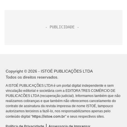
Copyright © 2026 - ISTOÉ PUBLICAÇÕES LTDA
Todos os direitos reservados.
A ISTOÉ PUBLICAÇÕES LTDA é um portal digital independente e sem
vinculação editorial e societária com a EDITORA TRES COMÉRCIO DE
PUBLICACÕES LTDA (recuperação judicial). Informamos também que não
realizamos cobranças e que também não oferecemos cancelamento do
contrato de assinatura da revista impressa de nome ISTOÉ, tampouco
autorizamos terceiros a fazê-lo, nos responsabilizamos apenas pelo
https://istoe.com.br
conteúdo digital “
” e seus respectivos sites.
|
Política de Privacidade
Assessoria de Imprensa: