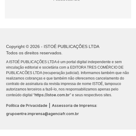
Copyright © 2026 - ISTOÉ PUBLICAÇÕES LTDA
Todos os direitos reservados.
A ISTOÉ PUBLICAÇÕES LTDA é um portal digital independente e sem
vinculação editorial e societária com a EDITORA TRES COMÉRCIO DE
PUBLICACÕES LTDA (recuperação judicial). Informamos também que não
realizamos cobranças e que também não oferecemos cancelamento do
contrato de assinatura da revista impressa de nome ISTOÉ, tampouco
autorizamos terceiros a fazê-lo, nos responsabilizamos apenas pelo
https://istoe.com.br
conteúdo digital “
” e seus respectivos sites.
|
Política de Privacidade
Assessoria de Imprensa:
grupoentre.imprensa@agenciafr.com.br