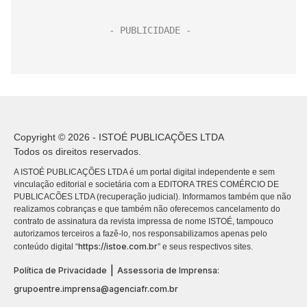
Copyright © 2026 - ISTOÉ PUBLICAÇÕES LTDA
Todos os direitos reservados.
A ISTOÉ PUBLICAÇÕES LTDA é um portal digital independente e sem
vinculação editorial e societária com a EDITORA TRES COMÉRCIO DE
PUBLICACÕES LTDA (recuperação judicial). Informamos também que não
realizamos cobranças e que também não oferecemos cancelamento do
contrato de assinatura da revista impressa de nome ISTOÉ, tampouco
autorizamos terceiros a fazê-lo, nos responsabilizamos apenas pelo
https://istoe.com.br
conteúdo digital “
” e seus respectivos sites.
|
Política de Privacidade
Assessoria de Imprensa:
grupoentre.imprensa@agenciafr.com.br