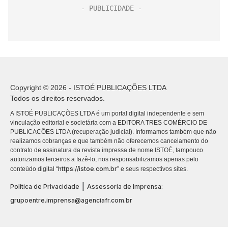
Copyright © 2026 - ISTOÉ PUBLICAÇÕES LTDA
Todos os direitos reservados.
A ISTOÉ PUBLICAÇÕES LTDA é um portal digital independente e sem
vinculação editorial e societária com a EDITORA TRES COMÉRCIO DE
PUBLICACÕES LTDA (recuperação judicial). Informamos também que não
realizamos cobranças e que também não oferecemos cancelamento do
contrato de assinatura da revista impressa de nome ISTOÉ, tampouco
autorizamos terceiros a fazê-lo, nos responsabilizamos apenas pelo
https://istoe.com.br
conteúdo digital “
” e seus respectivos sites.
|
Política de Privacidade
Assessoria de Imprensa:
grupoentre.imprensa@agenciafr.com.br